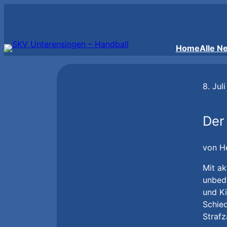
Zum
Inhalt
springen
Home
Alle N
8. Jul
Der
von H
Mit ak
unbedi
und Ki
Schied
Strafz