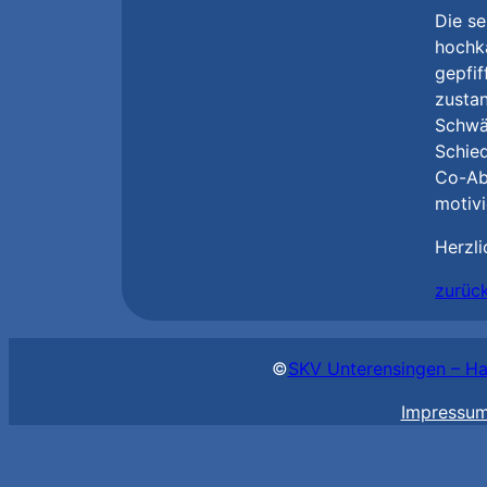
Die se
hochka
gepfif
zustan
Schwäb
Schied
Co-Abt
motivi
Herzl
zurüc
©
SKV Unterensingen – Ha
Impressu