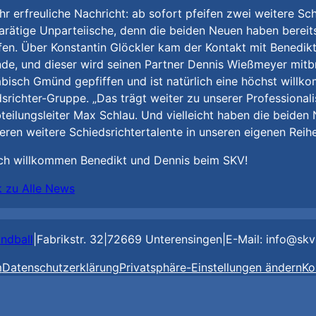
hr erfreuliche Nachricht: ab sofort pfeifen zwei weitere Sch
rätige Unparteiische, denn die beiden Neuen haben bereits 
fen. Über Konstantin Glöckler kam der Kontakt mit Benedikt
de, und dieser wird seinen Partner Dennis Wießmeyer mitbr
isch Gmünd gepfiffen und ist natürlich eine höchst willk
srichter-Gruppe. „Das trägt weiter zu unserer Professionali
eilungsleiter Max Schlau. Und vielleicht haben die beiden
eren weitere Schiedsrichtertalente in unseren eigenen Reihe
ich willkommen Benedikt und Dennis beim SKV!
k zu Alle News
ndball
|
Fabrikstr. 32
|
72669 Unterensingen
|
E-Mail: info@skv
m
Datenschutzerklärung
Privatsphäre-Einstellungen ändern
Ko