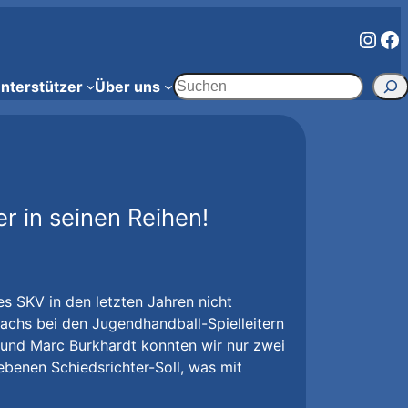
Inst
Fa
Suchen
nterstützer
Über uns
r in seinen Reihen!
es SKV in den letzten Jahren nicht
wachs bei den Jugendhandball-Spielleitern
n und Marc Burkhardt konnten wir nur zwei
benen Schiedsrichter-Soll, was mit