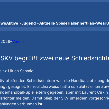
ews
Aktive
Jugend
Aktuelle Spiele
Hallenheft
Fan-Wear
U
i 2026
–
Verein
 SKV begrüßt zwei neue Schiedsrichte
einz Ulrich Schmid
tiv pfeifenden Schiedsrichtern war die Handballabteilung d
ngt gesegnet. Erfreulicherweise hatte es zuletzt einen Zu
nderhandball-Spielleitern gegeben, aber mit Laurent Cirki
srichter melden. Damit blieb der SKV unterdem vorgeschrie
ahlungen verbunden ist.