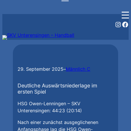
Zum
Inst
Fa
Inhalt
springen
29. September 2025
–
Männlich C
Deutliche Auswärtsniederlage im
ersten Spiel
HSG Owen-Lenningen – SKV
Unterensingen: 44:23 (20:14)
Nach einer zunächst ausgeglichenen
Anfangsphase lag die HSG Owen-