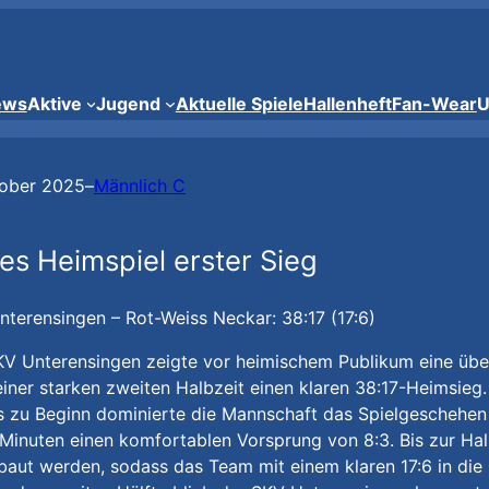
ews
Aktive
Jugend
Aktuelle Spiele
Hallenheft
Fan-Wear
U
tober 2025
–
Männlich C
tes Heimspiel erster Sieg
terensingen – Rot-Weiss Neckar: 38:17 (17:6)
KV Unterensingen zeigte vor heimischem Publikum eine übe
iner starken zweiten Halbzeit einen klaren 38:17-Heimsieg.
s zu Beginn dominierte die Mannschaft das Spielgeschehen 
Minuten einen komfortablen Vorsprung von 8:3. Bis zur Hal
aut werden, sodass das Team mit einem klaren 17:6 in die 