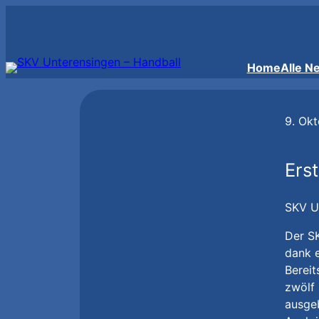
Zum
Inhalt
springen
Home
Alle N
9. Ok
Ers
SKV Un
Der S
dank e
Bereit
zwölf 
ausgeb