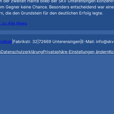
n der zweiten Hälfte blieb der SKV Unterensingen konzentri
dem Gegner keine Chance. Besonders entscheidend war eine
rn, die den Grundstein für den deutlichen Erfolg legte.
k zu Alle News
ndball
|
Fabrikstr. 32
|
72669 Unterensingen
|
E-Mail: info@skv
m
Datenschutzerklärung
Privatsphäre-Einstellungen ändern
Ko