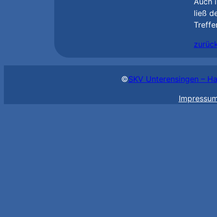
Auch i
ließ 
Treffe
zurüc
©
SKV Unterensingen – Ha
Impressu