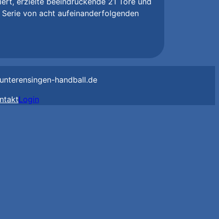
ert, erzielte beeindruckende 21 Tore und
 Serie von acht aufeinanderfolgenden
unterensingen-handball.de
ntakt
Login