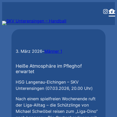
Zum
Inst
Fa
Inhalt
springen
3. März 2026
–
Männer 1
Heiße Atmosphäre im Pfleghof
erwartet
HSG Langenau-Elchingen – SKV
Unterensingen (07.03.2026, 20.00 Uhr)
Nach einem spielfreien Wochenende ruft
der Liga-Alltag – die Schützlinge von
Michael Schwöbel reisen zum „Liga-Dino“