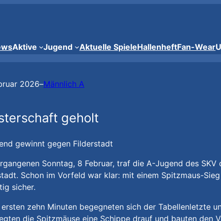
ews
Aktive
Jugend
Aktuelle Spiele
Hallenheft
Fan-Wear
U
bruar 2026
–
Männlich A
sterschaft geholt
end gewinnt gegen Filderstadt
rgangenen Sonntag, 8 Februar, traf die A-Jugend des SKV 
stadt. Schon im Vorfeld war klar: mit einem Spitzmaus-Sieg 
tig sicher.
 ersten zehn Minuten begegneten sich der Tabellenletzte u
egten die Spitzmäuse eine Schippe drauf und bauten den V