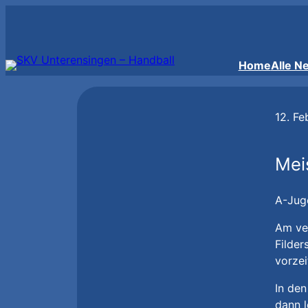
Zum
Inhalt
springen
Home
Alle N
12. Fe
Mei
A-Jug
Am ve
Filder
vorzei
In den
dann l