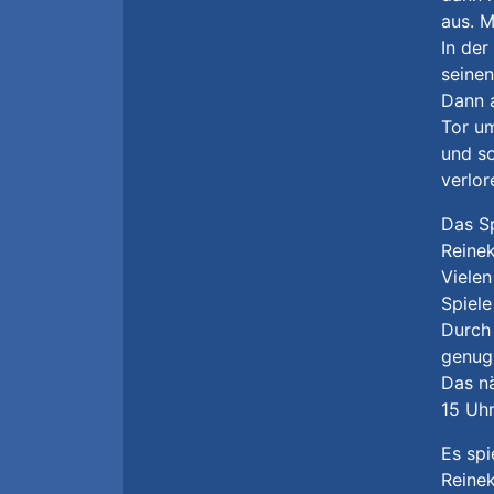
aus. M
In der
seinen
Dann a
Tor um
und so
verlor
Das Sp
Reinek
Vielen
Spiele
Durch
genug 
Das nä
15 Uhr
Es spi
Reinek