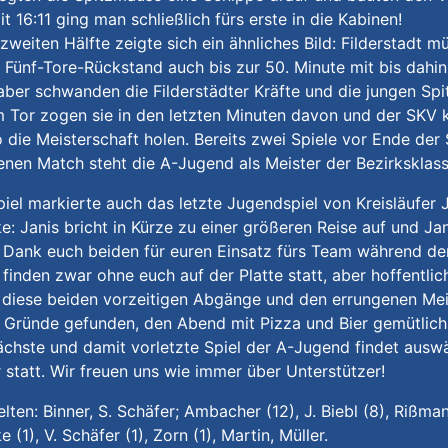
it 16:11 ging man schließlich fürs erste in die Kabinen!
 zweiten Hälfte zeigte sich ein ähnliches Bild: Filderstadt 
 Fünf-Tore-Rückstand auch bis zur 50. Minute mit bis dahin
ber schwanden die Filderstädter Kräfte und die jungen Spi
 Tor zogen sie in den letzten Minuten davon und der SKV
 die Meisterschaft holen. Bereits zwei Spiele vor Ende der
enen Match steht die A-Jugend als Meister der Bezirksklasse
iel markierte auch das letzte Jugendspiel von Kreisläufer 
e: Janis bricht in Kürze zu einer größeren Reise auf und Ja
 Dank euch beiden für euren Einsatz fürs Team während de
 finden zwar ohne euch auf der Platte statt, aber hoffentlich
 diese beiden vorzeitigen Abgänge und den errungenen Mei
Gründe gefunden, den Abend mit Pizza und Bier gemütlich i
chste und damit vorletzte Spiel der A-Jugend findet auswä
 statt. Wir freuen uns wie immer über Unterstützer!
elten: Binner, S. Schäfer; Ambacher (12), J. Biebl (8), Rißmann
e (1), V. Schäfer (1), Zorn (1), Martin, Müller.