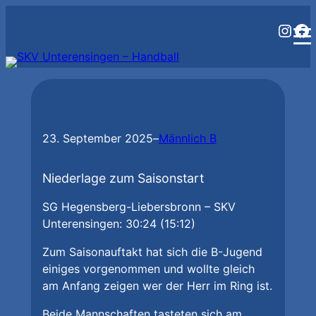
Zum
Inst
Fa
Inhalt
springen
23. September 2025
–
Männlich B
Niederlage zum Saisonstart
SG Hegensberg-Liebersbronn – SKV
Unterensingen: 30:24 (15:12)
Zum Saisonauftakt hat sich die B-Jugend
einiges vorgenommen und wollte gleich
am Anfang zeigen wer der Herr im Ring ist.
Beide Mannschaften tasteten sich am