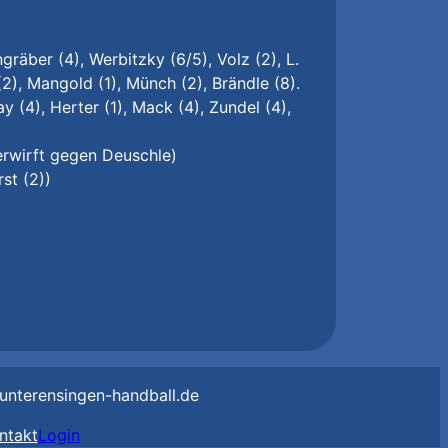
räber (4), Werbitzky (6/5), Volz (2), L.
(2), Mangold (1), Münch (2), Brändle (8).
 (4), Herter (1), Mack (4), Zundel (4),
erwirft gegen Deuschle)
st (2))
unterensingen-handball.de
ntakt
Login