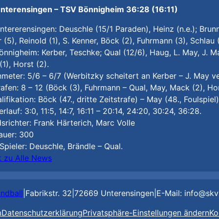
nterensingen – TSV Bönnigheim 36:28 (16:11)
tererensingen: Deuschle (15/1 Paraden), Heinz (n.e.); Brunng
 (5), Reinold (1), S. Kenner, Böck (2), Fuhrmann (3), Schlau 
nnigheim: Kerber, Teschke; Qual (12/6), Haug, L. May, J. May
(1), Horst (2).
meter: 5/6 – 6/7 (Werbitzky scheitert an Kerber – J. May v
rafen: 8 – 12 (Böck (3), Fuhrmann – Qual, May, Mack (2), Hor
lifikation: Böck (47., dritte Zeitstrafe) – May (48., Foulspiel)
erlauf: 3:0, 11:5, 14:7, 16:11 – 20:14, 24:20, 30:24, 36:28.
srichter: Frank Härterich, Marc Volle
auer: 300
Spieler: Deuschle, Brändle – Qual.
k zu Alle News
ndball
|
Fabrikstr. 32
|
72669 Unterensingen
|
E-Mail: info@skv
m
Datenschutzerklärung
Privatsphäre-Einstellungen ändern
Ko