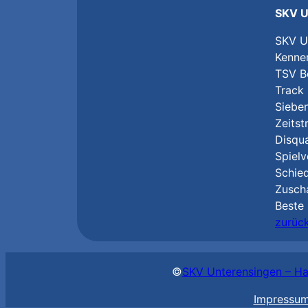
SKV U
SKV Un
Kenner
TSV Bö
Track 
Sieben
Zeitst
Disqua
Spielv
Schied
Zusch
Beste 
zurüc
©
SKV Unterensingen – Ha
Impressu