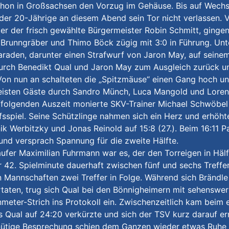
hon in Großsachsen den Vorzug im Gehäuse. Bis auf Wechse
 der 20-Jährige an diesem Abend sein Tor nicht verlassen. 
er der frisch gewählte Bürgermeister Robin Schmitt, ginge
Brunngräber und Thimo Böck zügig mit 3:0 in Führung. Unt
araden, darunter einen Strafwurf von Jaron May, auf seinem
urch Benedikt Qual und Jaron May zum Ausgleich zurück und
 Von nun an schalteten die „Spitzmäuse“ einen Gang hoch u
isten Gäste durch Sandro Münch, Luca Mangold und Lorenz K
ffolgenden Auszeit monierte SKV-Trainer Michael Schwöbel
fsspiel. Seine Schützlinge nahmen sich ein Herz und erhöh
k Werbitzky und Jonas Reinold auf 15:8 (27.). Beim 16:11 P
und versprach Spannung für die zweite Hälfte.
äufer Maximilian Fuhrmann war es, der den Torreigen in Häl
r 42. Spielminute dauerhaft zwischen fünf und sechs Treff
 Mannschaften zwei Treffer in Folge. Während sich Brändle
taten, trug sich Qual bei den Bönnigheimern mit sehenswe
meter-Strich ins Protokoll ein. Zwischenzeitlich kam beim
ls Qual auf 24:20 verkürzte und sich der TSV kurz darauf er
nütige Besprechung schien dem Ganzen wieder etwas Ruhe 