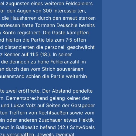
l zugunsten eines weiteren Feldspielers
Vor den Augen von 300 Interessierten,
n die Hausherren durch den erneut starken
erdessen hatte Tormann Deuschle bereits
 Konto registriert. Die Gäste kämpften
 hielten die Partie bis zum 7:5 offen
nd distanzierten die personell geschwächt
enner auf 11:5 (18.). In seiner
 die dennoch zu hohe Fehleranzahl im
ten durch den vom Strich souveränen
ausenstand schien die Partie weiterhin
fte zwei eröffnete. Der Abstand pendelte
ern. Dementsprechend gelang keiner der
 und Lukas Volz auf Seiten der Gastgeber
rten Treffern von Rechtsaußen sowie vom
 ein oder anderen Zuschauer etwas Hektik
neut in Ballbesitz befand (42.) Schwöbels
zu verschaffen. Jeweils zweimal