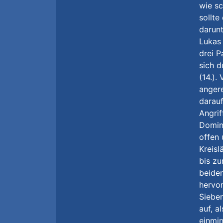
wie sc
sollte
darunt
Lukas 
drei P
sich d
(14.).
angere
darau
Angrif
Domini
offen 
Kreisl
bis zu
beiden
hervor
Sieben
auf, a
einmi