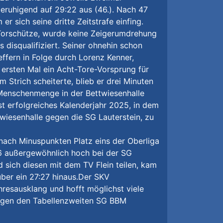
eruhigend auf 29:22 aus (46.). Nach 47
r sich seine dritte Zeitstrafe einfing.
r Torschütze, wurde keine Zeigerumdrehung
 disqualifiziert. Seiner ohnehin schon
effern in Folge durch Lorenz Kenner,
 ersten Mal ein Acht-Tore-Vorsprung für
 Strich scheiterte, blieb er drei Minuten
 Menschenmenge in der Bettwiesenhalle
st erfolgreiches Kalenderjahr 2025, in dem
ttwiesenhalle gegen die SG Lauterstein, zu
nach Minuspunkten Platz eins der Oberliga
6 außergewöhnlich hoch bei der SG
 sich diesen mit dem TV Flein teilen, kam
ber ein 27:27 hinaus.Der SKV
resausklang und hofft möglichst viele
gegen den Tabellenzweiten SG BBM