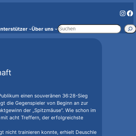
Inst
Fa
Suchen
nterstützer
Über uns
aft
 Publikum einen souveränen 36:28-Sieg
gt die Gegenspieler von Beginn an zur
nktgewinn der „Spitzmäuse“. Wie schon im
mit acht Treffern, der erfolgreichste
nicht trainieren konnte, erhielt Deuschle