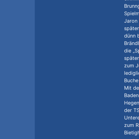
Brunn
Spielm
Jaron 
später
dünn b
Brändl
die „S
späte
zum Ju
ledigl
Buche
Mit de
Baden
Hegens
der TS
Untere
zum R
Bietig