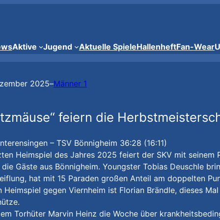
ews
Aktive
Jugend
Aktuelle Spiele
Hallenheft
Fan-Wear
U
ezember 2025
–
Männer 1
itzmäuse“ feiern die Herbstmeistersch
nterensingen – TSV Bönnigheim 36:28 (16:11)
zten Heimspiel des Jahres 2025 feiert der SKV mit seinem
die Gäste aus Bönnigheim. Youngster Tobias Deuschle brin
iflung, hat mit 15 Paraden großen Anteil am doppelten Pu
n Heimspiel gegen Viernheim ist Florian Brändle, dieses Mal 
ütze.
m Torhüter Marvin Heinz die Woche über krankheitsbedingt 