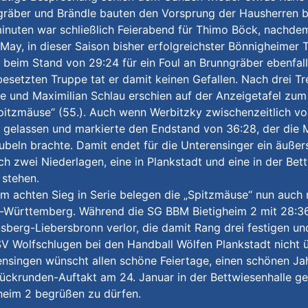
gräber und Brändle bauten den Vorsprung der Hausherren b
inuten war schließlich Feierabend für Thimo Böck, nachdem e
May, in dieser Saison bisher erfolgreichster Bönnigheime
 beim Stand von 29:24 für ein Foul an Brunngräber ebenfalls
esetzten Truppe tat er damit keinen Gefallen. Nach drei Tr
e und Maximilian Schlau erschien auf der Anzeigetafel zum
pitzmäuse“ (55.). Auch wenn Werbitzky zwischenzeitlich vom
r gelassen und markierte den Endstand von 36:28, der die
beln brachte. Damit endet für die Unterensinger ein äußer
ich zwei Niederlagen, eine in Plankstadt und eine in der Be
 stehen.
m achten Sieg in Serie belegen die „Spitzmäuse“ nun auch 
-Württemberg. Während die SG BBM Bietigheim 2 mit 28:3
berg-Liebersbronn verlor, die damit Rang drei festigen und
V Wolfschlugen bei den Handball Wölfen Plankstadt nicht ü
nsingen wünscht allen schöne Feiertage, einen schönen Jah
ückrunden-Auftakt am 24. Januar in der Bettwiesenhalle 
heim 2 begrüßen zu dürfen.