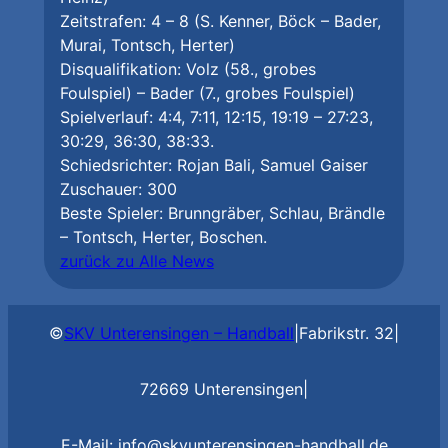
Zeitstrafen: 4 – 8 (S. Kenner, Böck – Bader,
Murai, Tontsch, Herter)
Disqualifikation: Volz (58., grobes
Foulspiel) – Bader (7., grobes Foulspiel)
Spielverlauf: 4:4, 7:11, 12:15, 19:19 – 27:23,
30:29, 36:30, 38:33.
Schiedsrichter: Rojan Bali, Samuel Gaiser
Zuschauer: 300
Beste Spieler: Brunngräber, Schlau, Brändle
– Tontsch, Herter, Boschen.
zurück zu Alle News
©
SKV Unterensingen – Handball
|
Fabrikstr. 32
|
72669 Unterensingen
|
E-Mail: info@skvunterensingen-handball.de