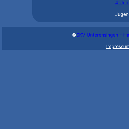
4. Jul
Jugen
©
SKV Unterensingen – Ha
Impressu