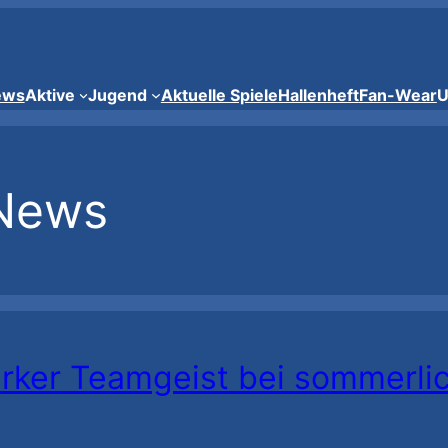
ews
Aktive
Jugend
Aktuelle Spiele
Hallenheft
Fan-Wear
U
News
rker Teamgeist bei sommerlic