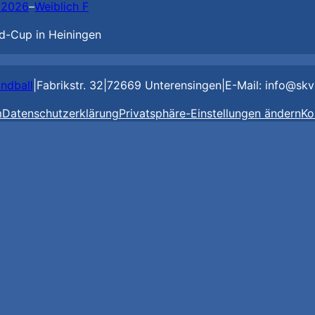
i 2026
–
Weiblich F
d-Cup in Heiningen
ndball
|
Fabrikstr. 32
|
72669 Unterensingen
|
E-Mail: info@skv
m
Datenschutzerklärung
Privatsphäre-Einstellungen ändern
Ko